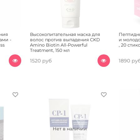
ния
Высокопитательная маска для
Пептидны
ами -
волос против выпадения CKD
и молодо
oss
Amino Biotin All-Powerful
, 20 стик
Treatment, 150 мл
1520 руб
1890 ру
Нет в наличии