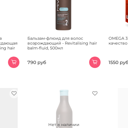
в
Бальзам-флюид для волос
OMEGA 3
ждающая
возрождающий - Revitalising hair
качество
ing hair
balm-fluid, 500мл
790 руб
1550 ру
Нет в наличии