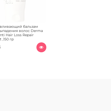
авливающий бальзам
выпадения волос Derma
nti Hair Loss Repair
 ,150 гр
б