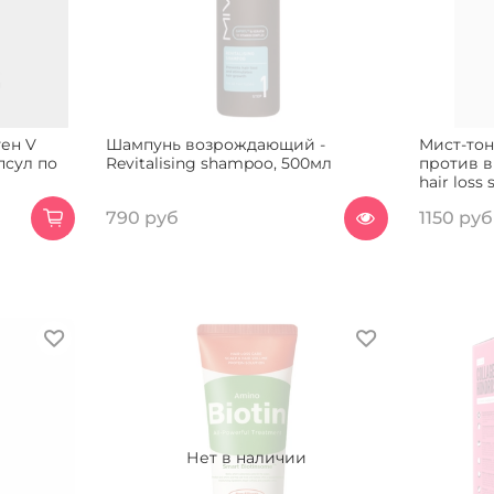
ен V
Шампунь возрождающий -
Мист-тон
псул по
Revitalising shampoo, 500мл
против в
hair loss 
790 руб
1150 руб
Нет в наличии