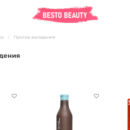
ос
Против выпадения
дения