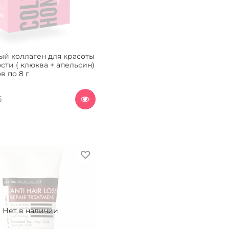
й коллаген для красоты
сти ( клюква + апельсин)
ов по 8 г
б
Нет в наличии