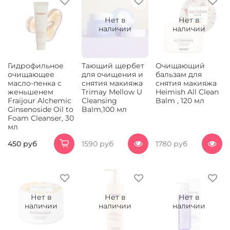
Нет в
Нет в
наличии
наличии
Гидрофильное
Тающий щербет
Очищающий
очищающее
для очищения и
бальзам для
масло-пенка с
снятия макияжа
снятия макияжа
женьшенем
Trimay Mellow U
Heimish All Clean
Fraijour Alchemic
Cleansing
Balm , 120 мл
Ginsenoside Oil to
Balm,100 мл
Foam Cleanser, 30
мл
450 руб
1590 руб
1780 руб
Нет в
Нет в
Нет в
наличии
наличии
наличии