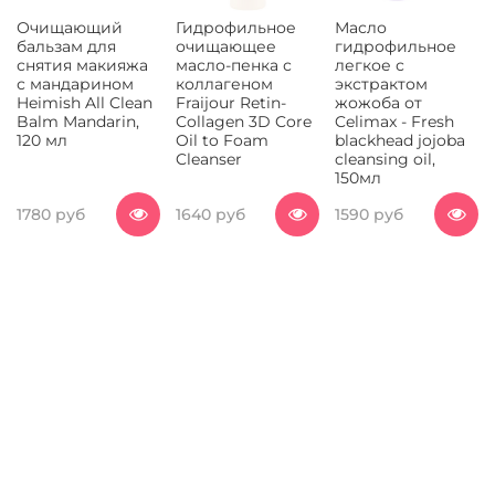
Очищающий
Гидрофильное
Масло
бальзам для
очищающее
гидрофильное
снятия макияжа
масло-пенка с
легкое с
с мандарином
коллагеном
экстрактом
Heimish All Clean
Fraijour Retin-
жожоба от
Balm Mandarin,
Collagen 3D Core
Celimax - Fresh
120 мл
Oil to Foam
blackhead jojoba
Cleanser
cleansing oil,
150мл
1780 руб
1640 руб
1590 руб