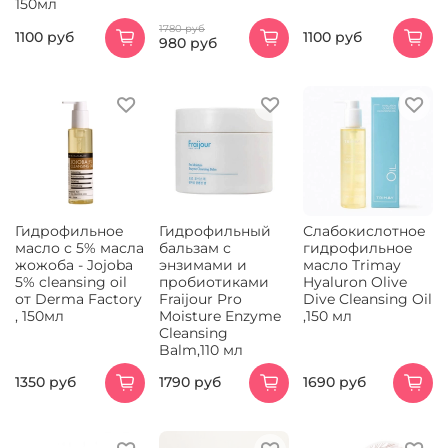
150мл
1780 руб
1100 руб
1100 руб
980 руб
Гидрофильное
Гидрофильный
Слабокислотное
масло с 5% масла
бальзам с
гидрофильное
жожоба - Jojoba
энзимами и
масло Trimay
5% cleansing oil
пробиотиками
Hyaluron Olive
от Derma Factory
Fraijour Pro
Dive Cleansing Oil
, 150мл
Moisture Enzyme
,150 мл
Cleansing
Balm,110 мл
1350 руб
1790 руб
1690 руб