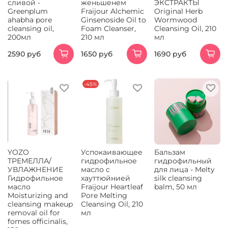
сливой -
женьшенем
ЭКСТРАКТЫ
Greenplum
Fraijour Alchemic
Original Herb
ahabha pore
Ginsenoside Oil to
Wormwood
cleansing oil,
Foam Cleanser,
Cleansing Oil, 210
200мл
210 мл
мл
2590 руб
1650 руб
1690 руб
-45%
YOZO
Успокаивающее
Бальзам
ТРЕМЕЛЛА/
гидрофильное
гидрофильный
УВЛАЖНЕНИЕ
масло с
для лица - Melty
Гидрофильное
хауттюйнией
silk cleansing
масло
Fraijour Heartleaf
balm, 50 мл
Moisturizing and
Pore Melting
cleansing makeup
Cleansing Oil, 210
removal oil for
мл
fomes officinalis,