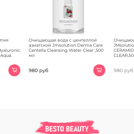
ятия
Очищающая вода с центеллой
Очищающ
й
азиатской Jmsolution Derma Care
JMsoluti
yaluronic
Centella Cleansing Water Clear ,500
CERAMID
 Aqua.
мл
CLEAR,50
980 руб
980 руб