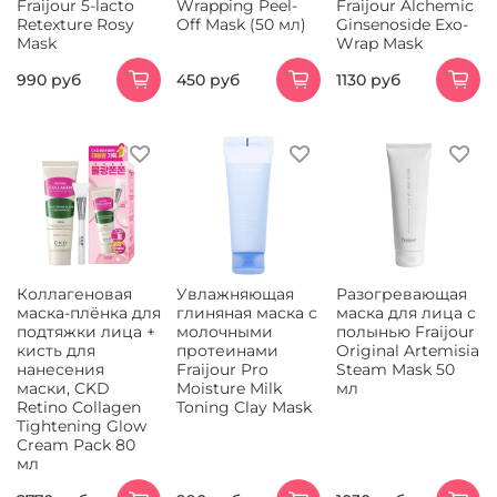
Fraijour 5-lacto
Wrapping Peel-
Fraijour Alchemic
Retexture Rosy
Off Mask (50 мл)
Ginsenoside Exo-
Mask
Wrap Mask
990 руб
450 руб
1130 руб
Коллагеновая
Увлажняющая
Разогревающая
маска-плёнка для
глиняная маска с
маска для лица с
подтяжки лица +
молочными
полынью Fraijour
кисть для
протеинами
Original Artemisia
нанесения
Fraijour Pro
Steam Mask 50
маски, CKD
Moisture Milk
мл
Retino Collagen
Toning Clay Mask
Tightening Glow
Cream Pack 80
мл