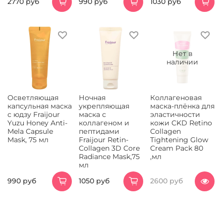
2770 руб
990 руб
1030 руб
Нет в
наличии
Осветляющая
Ночная
Коллагеновая
капсульная маска
укрепляющая
маска-плёнка для
с юдзу Fraijour
маска с
эластичности
Yuzu Honey Anti-
коллагеном и
кожи CKD Retino
Mela Capsule
пептидами
Collagen
Mask, 75 мл
Fraijour Retin-
Tightening Glow
Collagen 3D Core
Cream Pack 80
Radiance Mask,75
,мл
мл
990 руб
1050 руб
2600 руб