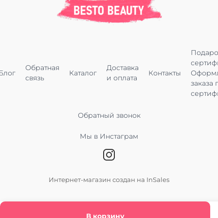
Подар
сертиф
Обратная
Доставка
Блог
Каталог
Контакты
Оформ
связь
и оплата
заказа 
сертиф
Обратный звонок
Мы в Инстаграм
Интернет-магазин создан на InSales
В корзину