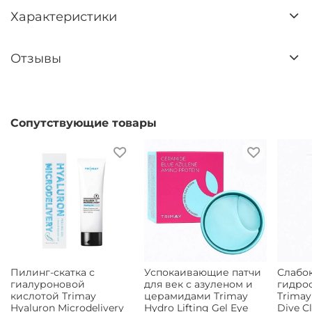
Характеристики
Отзывы
Сопутствующие товары
Пилинг-скатка с
Успокаивающие патчи
Слабо
гиалуроновой
для век с азуленом и
гидро
кислотой Trimay
церамидами Trimay
Trimay
Hyaluron Microdelivery
Hydro Lifting Gel Eye
Dive Cl