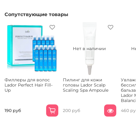
Сопутствующие товары
Нет в наличии
Н
Филлеры для волос
Пилинг для кожи
Увлаж
Lador Perfect Hair Fill-
головы Lador Scalp
бесси
Up
Scaling Spa Ampoule
бальза
Lador 
Balanc
190 руб
200 руб
460 ру