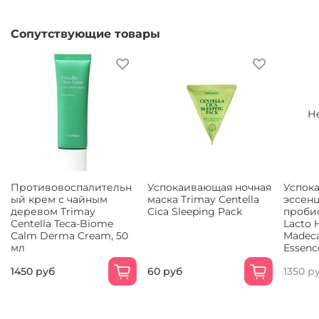
Сопутствующие товары
Н
Противовоспалительн
Успокаивающая ночная
Успок
ый крем с чайным
маска Trimay Centella
эссенц
деревом Trimay
Cica Sleeping Pack
проби
Centella Teca-Biome
Lacto 
Calm Derma Cream, 50
Madeca
мл
Essenc
1450 руб
60 руб
1350 р