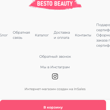
Подар
сертиф
Обратная
Доставка
Блог
Каталог
Контакты
Оформ
связь
и оплата
заказа 
сертиф
Обратный звонок
Мы в Инстаграм
Интернет-магазин создан на InSales
В корзину